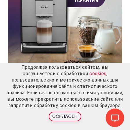
Продолжая пользоваться сайтом, вы
соглашаетесь с обработкой
cookies
,
+ Подарок
пользовательских и метрических данных для
функционирования сайта и статистического
Кофемашина Nivona CafeRomatica NICR 795
анализа. Если вы не согласны с этими условиями,
вы можете прекратить использование сайта или
запретить обработку cookies в вашем браузере.
85 990
СОГЛАСЕН
УЗНАТЬ О ПОСТУПЛЕНИИ