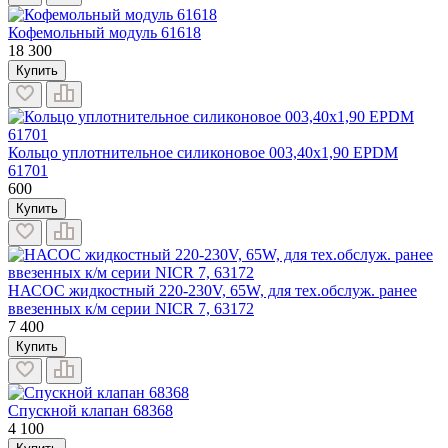
Кофемольный модуль 61618
18 300
Купить
Кольцо уплотнительное силиконовое 003,40x1,90 EPDM
61701
600
Купить
НАСОС жидкостный 220-230V, 65W, для тех.обслуж. ранее
ввезенных к/м серии NICR 7, 63172
7 400
Купить
Спускной клапан 68368
4 100