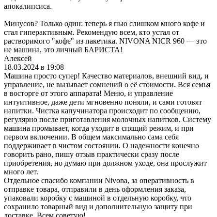
апокалипсиса.
Минусов? Только один: теперь я пью слишком много кофе и
стал гиперактивным. Рекомендую всем, кто устал от
растворимого "кофе" из пакетика. NIVONA NICR 960 — это
не машина, это личный БАРИСТА!
Алексей
18.03.2024 в 19:08
Машина просто супер! Качество материалов, внешний вид, и
управление, не вызывает сомнений о её стоимости. Вся семья
в восторге от этого аппарата! Меню, и управление
интуитивное, даже дети мгновенно поняли, и сами готовят
напитки. Чистка капучинатора происходит по сообщению,
регулярно после приготавления молочных напитков. Систему
машина промывает, когда уходит в спящий режим, и при
первом включении. В общем максимально сама себя
поддерживает в чистом состоянии. О надежности конечно
говорить рано, пишу отзыв практически сразу после
приобретения, но думаю при должном уходе, она прослужит
много лет.
Отдельное спасибо компании Nivona, за оперативность в
отправке товара, отправили в день оформления заказа,
упаковали коробку с машиной в отдельную коробку, что
сохранило товарный вид и дополнительную защиту при
доставке. Всем советую!