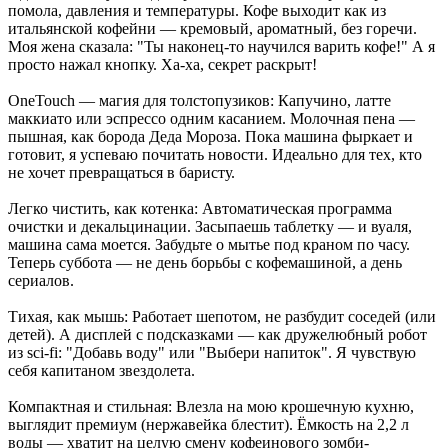
помола, давления и температуры. Кофе выходит как из
итальянской кофейни — кремовый, ароматный, без горечи.
Моя жена сказала: "Ты наконец-то научился варить кофе!" А я
просто нажал кнопку. Ха-ха, секрет раскрыт!
OneTouch — магия для толстопузиков: Капучино, латте
маккиато или эспрессо одним касанием. Молочная пена —
пышная, как борода Деда Мороза. Пока машина фыркает и
готовит, я успеваю почитать новости. Идеально для тех, кто
не хочет превращаться в баристу.
Легко чистить, как котенка: Автоматическая программа
очистки и декальцинации. Засыпаешь таблетку — и вуаля,
машина сама моется. Забудьте о мытье под краном по часу.
Теперь суббота — не день борьбы с кофемашиной, а день
сериалов.
Тихая, как мышь: Работает шепотом, не разбудит соседей (или
детей). А дисплей с подсказками — как дружелюбный робот
из sci-fi: "Добавь воду" или "Выбери напиток". Я чувствую
себя капитаном звездолета.
Компактная и стильная: Влезла на мою крошечную кухню,
выглядит премиум (нержавейка блестит). Ёмкость на 2,2 л
воды — хватит на целую смену кофеинового зомби-